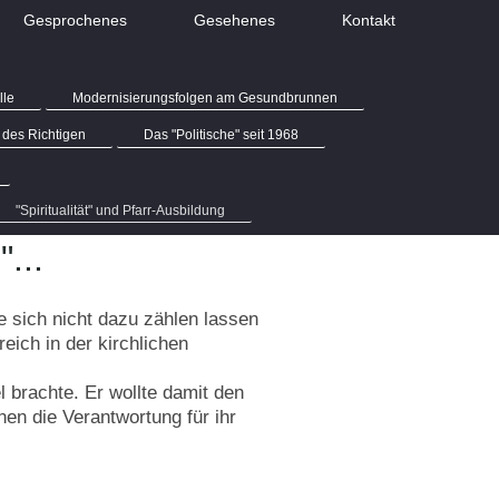
Gesprochenes
Gesehenes
Kontakt
lle
Modernisierungsfolgen am Gesundbrunnen
 des Richtigen
Das "Politische" seit 1968
"Spiritualität" und Pfarr-Ausbildung
...
e sich nicht dazu zählen lassen
eich in der kirchlichen
 brachte. Er wollte damit den
nen die Verantwortung für ihr