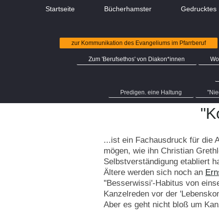
Startseite
Bücherhamster
Gedrucktes
zur Kommunikation des Evangeliums im Pfarrberuf
Zum 'Berufsethos' von Diakon*innen
Wo
Predigen. eine Haltung
"Nie
"K
...ist ein Fachausdruck für die
mögen, wie ihn Christian Greth
Selbstverständigung etabliert ha
Ältere werden sich noch an
Ern
''Besserwissi'-Habitus von eins
Kanzelreden vor der 'Lebenskom
Aber es geht nicht bloß um Kan