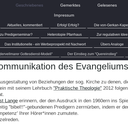
Geschriebenes
Gemerktes
Gelesenes
Impressum
Aktuelles, kommentiert
Erfolg! Erfolg?
Die von-Gerkan-Kape
zu Predigerseminar?
Heterotopie Pfarrhaus
Zur regulativen Idee
Das Institutionelle - ein Werbeprospekt mit Nachwort
Übers Analoge
dervellmarer Gottesdienst-Modell"
Der Einstieg zum "Quereinstieg"
ommunikation des Evangeliums"
 Ausgestaltung von Beziehungen der sog. Kirche zu denen, di
lein mit seinem Lehrbuch
"Praktische Theologie"
2012 folgenr
t.
st Lange
erinnern, der den Ausdruck in den 1960ern ins Spiel
eitig "bibel!!"-gebundenen Predigern zerrnürben, indem er de
petenz' Ihrer Hörer*innen zumutete.
zelreden.