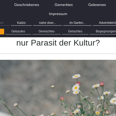
Geschriebenes
Gemerktes
Gelesenes
Impressum
sen
Katzis
nahe dran...
im Garten...
Adventskirc
Gebautes
Gemachtes
Gelachtes
Begegnungen
nur Parasit der Kultur?