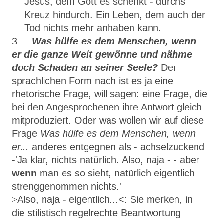
Jesus, dem Gott es schenkt - durchs
Kreuz hindurch. Ein Leben, dem auch der
Tod nichts mehr anhaben kann.
3.
Was hülfe es dem Menschen, wenn
er die ganze Welt gewönne und nähme
doch Schaden an seiner Seele?
Der
sprachlichen Form nach ist es ja eine
rhetorische Frage, will sagen: eine Frage, die
bei den Angespro­chenen ihre Antwort gleich
mitproduziert. Oder was wollen wir auf diese
Frage
Was hülfe es dem Menschen, wenn
er...
anderes entgegnen als - achselzuckend
-
'
Ja klar, nichts natürlich. Also, naja - - aber
wenn
man es so sieht, natürlich eigentlich
strenggenommen nichts.'
>
Also, naja - eigentlich...<
: Sie merken, in
die stilistisch regelrechte Beant­wortung