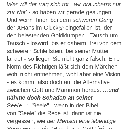
Wer will der trag sich tot.. wir brauchen
'
s
nur
zur Not'
- so haben wir gerade gesungen.
Und wenn Ihnen bei dem
schweren Gang
der
A
Hans im Glück
@
eingefallen ist, der
den belastenden Goldklumpen - Tausch um
Tausch - loswird, bis er daheim, frei von dem
schweren Schleifstein, bei seiner Mutter
landet - so liegen Sie nicht ganz falsch. Eine
Norm des Richtigen läßt sich dem Märchen
wohl nicht entnehmen, wohl aber eine Vision
- es kommt also doch auf die Alternative
zwischen Gott und Mammon heraus.
...und
nähme doch Schaden an seiner
Seele
...:
"
Seele"
- wenn in der Bibel
von
"
Seele"
die Rede ist, dann ist nie
vergessen, wie
der Mensch eine lebendige
Seele
wurde: ein
"
Hauch von Gott"
[wie es